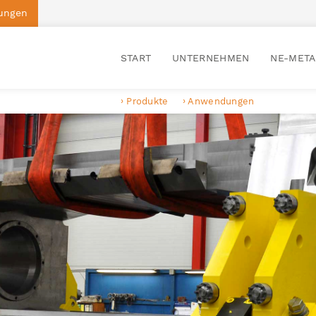
ungen
START
UNTERNEHMEN
NE-META
Produkte
Anwendungen